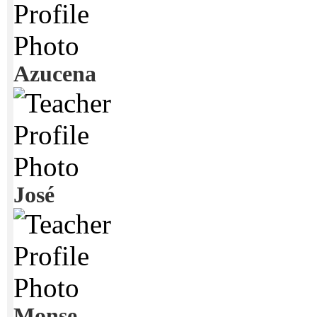
Azucena
José
Monse